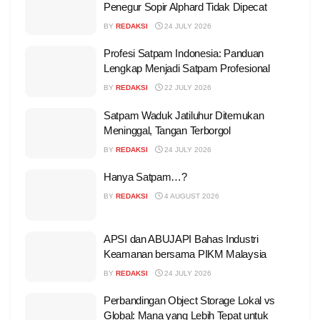
Penegur Sopir Alphard Tidak Dipecat
BY
REDAKSI
24 JULY 2026
Profesi Satpam Indonesia: Panduan
Lengkap Menjadi Satpam Profesional
BY
REDAKSI
22 JULY 2026
Satpam Waduk Jatiluhur Ditemukan
Meninggal, Tangan Terborgol
BY
REDAKSI
24 JULY 2026
Hanya Satpam…?
BY
REDAKSI
4 AUGUST 2026
APSI dan ABUJAPI Bahas Industri
Keamanan bersama PIKM Malaysia
BY
REDAKSI
24 JULY 2026
Perbandingan Object Storage Lokal vs
Global: Mana yang Lebih Tepat untuk