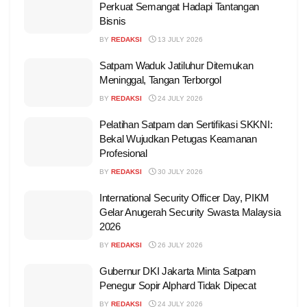
Perkuat Semangat Hadapi Tantangan
Bisnis
BY
REDAKSI
13 JULY 2026
Satpam Waduk Jatiluhur Ditemukan
Meninggal, Tangan Terborgol
BY
REDAKSI
24 JULY 2026
Pelatihan Satpam dan Sertifikasi SKKNI:
Bekal Wujudkan Petugas Keamanan
Profesional
BY
REDAKSI
30 JULY 2026
International Security Officer Day, PIKM
Gelar Anugerah Security Swasta Malaysia
2026
BY
REDAKSI
26 JULY 2026
Gubernur DKI Jakarta Minta Satpam
Penegur Sopir Alphard Tidak Dipecat
BY
REDAKSI
24 JULY 2026