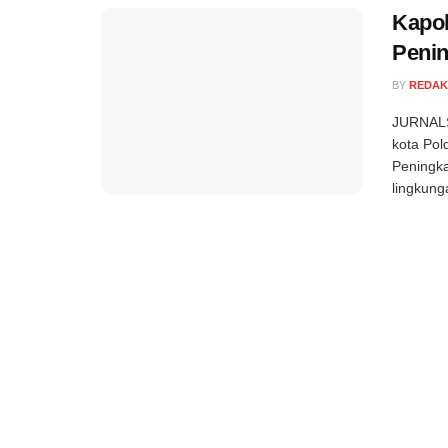
Kapol
Peni
BY
REDAK
JURNALS
kota Pol
Peningk
lingkung