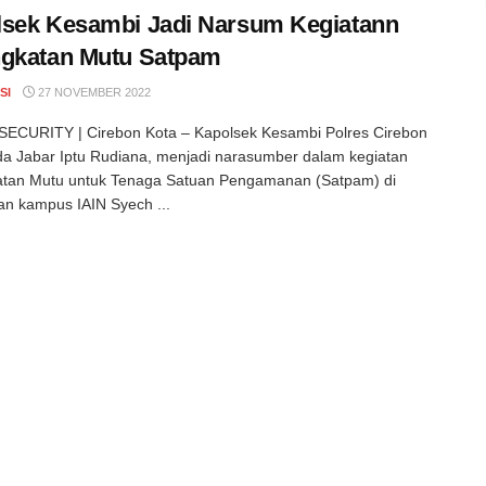
sek Kesambi Jadi Narsum Kegiatann
ngkatan Mutu Satpam
SI
27 NOVEMBER 2022
ECURITY | Cirebon Kota – Kapolsek Kesambi Polres Cirebon
da Jabar Iptu Rudiana, menjadi narasumber dalam kegiatan
atan Mutu untuk Tenaga Satuan Pengamanan (Satpam) di
an kampus IAIN Syech ...