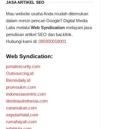
JASA ARTIKEL SEO
Mau website usaha Anda mudah ditemukan
dalam mesin pencari Google? Digital Media
Labs melalui
Web Syndication
melayani jasa
penulisan artikel SEO dan backlink.
Hubungi kami di:
085900018001
Web Syndication:
jurnalsecurity.com
Outsourcing.id
Bisnisdaily.id
promoukm.com
indonesiasentris.com
destinasiindnesia.com
caramakan.com
seputarhalal.com
rumahayah.com
inilahkita.com