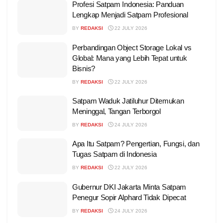
Profesi Satpam Indonesia: Panduan
Lengkap Menjadi Satpam Profesional
BY
REDAKSI
22 JULY 2026
Perbandingan Object Storage Lokal vs
Global: Mana yang Lebih Tepat untuk
Bisnis?
BY
REDAKSI
22 JULY 2026
Satpam Waduk Jatiluhur Ditemukan
Meninggal, Tangan Terborgol
BY
REDAKSI
24 JULY 2026
Apa Itu Satpam? Pengertian, Fungsi, dan
Tugas Satpam di Indonesia
BY
REDAKSI
22 JULY 2026
Gubernur DKI Jakarta Minta Satpam
Penegur Sopir Alphard Tidak Dipecat
BY
REDAKSI
24 JULY 2026