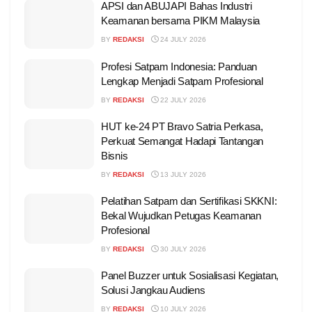
APSI dan ABUJAPI Bahas Industri
Keamanan bersama PIKM Malaysia
BY
REDAKSI
24 JULY 2026
Profesi Satpam Indonesia: Panduan
Lengkap Menjadi Satpam Profesional
BY
REDAKSI
22 JULY 2026
HUT ke-24 PT Bravo Satria Perkasa,
Perkuat Semangat Hadapi Tantangan
Bisnis
BY
REDAKSI
13 JULY 2026
Pelatihan Satpam dan Sertifikasi SKKNI:
Bekal Wujudkan Petugas Keamanan
Profesional
BY
REDAKSI
30 JULY 2026
Panel Buzzer untuk Sosialisasi Kegiatan,
Solusi Jangkau Audiens
BY
REDAKSI
10 JULY 2026