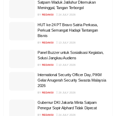
Satpam Waduk Jatiluhur Ditemukan
Meninggal, Tangan Terborgol
BY
REDAKSI
24 JULY 2026
HUT ke-24 PT Bravo Satria Perkasa,
Perkuat Semangat Hadapi Tantangan
Bisnis
BY
REDAKSI
13 JULY 2026
Panel Buzzer untuk Sosialisasi Kegiatan,
Solusi Jangkau Audiens
BY
REDAKSI
10 JULY 2026
International Security Officer Day, PIKM
Gelar Anugerah Security Swasta Malaysia
2026
BY
REDAKSI
26 JULY 2026
Gubernur DKI Jakarta Minta Satpam
Penegur Sopir Alphard Tidak Dipecat
BY
REDAKSI
24 JULY 2026