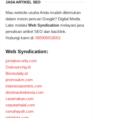
JASA ARTIKEL SEO
Mau website usaha Anda mudah ditemukan
dalam mesin pencari Google? Digital Media
Labs melalui
Web Syndication
melayani jasa
penulisan artikel SEO dan backlink.
Hubungi kami di:
085900018001
Web Syndication:
jurnalsecurity.com
Outsourcing.id
Bisnisdaily.id
promoukm.com
indonesiasentris.com
destinasiindnesia.com
caramakan.com
seputarhalal.com
rumahayah.com
inilahkita.com