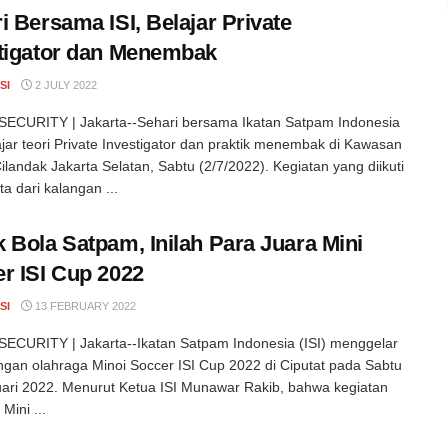
i Bersama ISI, Belajar Private
tigator dan Menembak
SI
2 JULY 2022
ECURITY | Jakarta--Sehari bersama Ikatan Satpam Indonesia
lajar teori Private Investigator dan praktik menembak di Kawasan
Cilandak Jakarta Selatan, Sabtu (2/7/2022). Kegiatan yang diikuti
a dari kalangan ...
 Bola Satpam, Inilah Para Juara Mini
r ISI Cup 2022
SI
13 FEBRUARY 2022
CURITY | Jakarta--Ikatan Satpam Indonesia (ISI) menggelar
ngan olahraga Minoi Soccer ISI Cup 2022 di Ciputat pada Sabtu
ari 2022. Menurut Ketua ISI Munawar Rakib, bahwa kegiatan
Mini ...