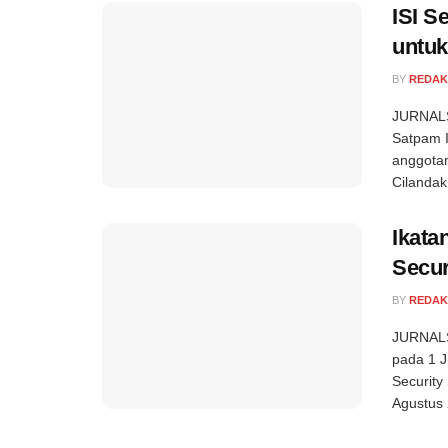
ISI S
untu
BY
REDAK
JURNALS
Satpam I
anggotan
Cilandak.
Ikata
Secur
BY
REDAK
JURNALSE
pada 1 J
Security
Agustus 