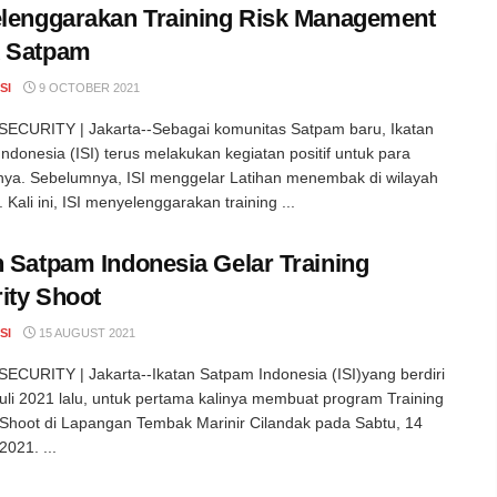
elenggarakan Training Risk Management
k Satpam
SI
9 OCTOBER 2021
ECURITY | Jakarta--Sebagai komunitas Satpam baru, Ikatan
ndonesia (ISI) terus melakukan kegiatan positif untuk para
ya. Sebelumnya, ISI menggelar Latihan menembak di wilayah
 Kali ini, ISI menyelenggarakan training ...
n Satpam Indonesia Gelar Training
ity Shoot
SI
15 AUGUST 2021
CURITY | Jakarta--Ikatan Satpam Indonesia (ISI)yang berdiri
uli 2021 lalu, untuk pertama kalinya membuat program Training
 Shoot di Lapangan Tembak Marinir Cilandak pada Sabtu, 14
2021. ...