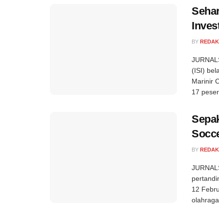
Sehar
Inves
BY
REDAK
JURNALS
(ISI) be
Marinir 
17 pesert
Sepak
Socce
BY
REDAK
JURNALSE
pertandi
12 Febru
olahraga 