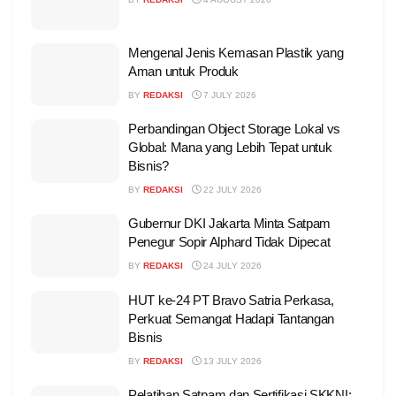
Mengenal Jenis Kemasan Plastik yang
Aman untuk Produk
BY
REDAKSI
7 JULY 2026
Perbandingan Object Storage Lokal vs
Global: Mana yang Lebih Tepat untuk
Bisnis?
BY
REDAKSI
22 JULY 2026
Gubernur DKI Jakarta Minta Satpam
Penegur Sopir Alphard Tidak Dipecat
BY
REDAKSI
24 JULY 2026
HUT ke-24 PT Bravo Satria Perkasa,
Perkuat Semangat Hadapi Tantangan
Bisnis
BY
REDAKSI
13 JULY 2026
Pelatihan Satpam dan Sertifikasi SKKNI: