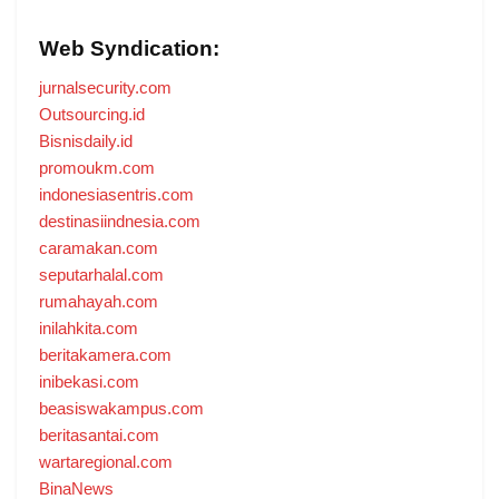
Web Syndication:
jurnalsecurity.com
Outsourcing.id
Bisnisdaily.id
promoukm.com
indonesiasentris.com
destinasiindnesia.com
caramakan.com
seputarhalal.com
rumahayah.com
inilahkita.com
beritakamera.com
inibekasi.com
beasiswakampus.com
beritasantai.com
wartaregional.com
BinaNews