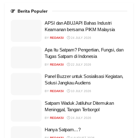
Berita Populer
APSI dan ABUJAPI Bahas Industri
Keamanan bersama PIKM Malaysia
BY
REDAKSI
24 JULY 2026
Apa Itu Satpam? Pengertian, Fungsi, dan
Tugas Satpam di Indonesia
BY
REDAKSI
22 JULY 2026
Panel Buzzer untuk Sosialisasi Kegiatan,
Solusi Jangkau Audiens
BY
REDAKSI
10 JULY 2026
Satpam Waduk Jatiluhur Ditemukan
Meninggal, Tangan Terborgol
BY
REDAKSI
24 JULY 2026
Hanya Satpam…?
BY
REDAKSI
4 AUGUST 2026