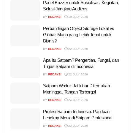
Panel Buzzer untuk Sosialisasi Kegiatan,
Solusi Jangkau Audiens
BY
REDAKSI
10 JULY 2026
Perbandingan Object Storage Lokal vs
Global: Mana yang Lebih Tepat untuk
Bisnis?
BY
REDAKSI
22 JULY 2026
Apa Itu Satpam? Pengertian, Fungsi, dan
Tugas Satpam di Indonesia
BY
REDAKSI
22 JULY 2026
Satpam Waduk Jatiluhur Ditemukan
Meninggal, Tangan Terborgol
BY
REDAKSI
24 JULY 2026
Profesi Satpam Indonesia: Panduan
Lengkap Menjadi Satpam Profesional
BY
REDAKSI
22 JULY 2026