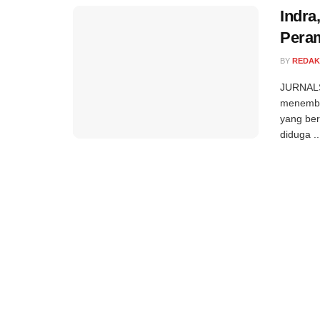
Indra
Pera
BY
REDAK
JURNALSE
menembak
yang ber
diduga ..