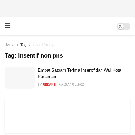
Home
Tag
insentif non pns
Tag:
insentif non pns
Empat Satpam Terima Insentif dari Wali Kota
Pariaman
BY
REDAKSI
15 APRIL 2022