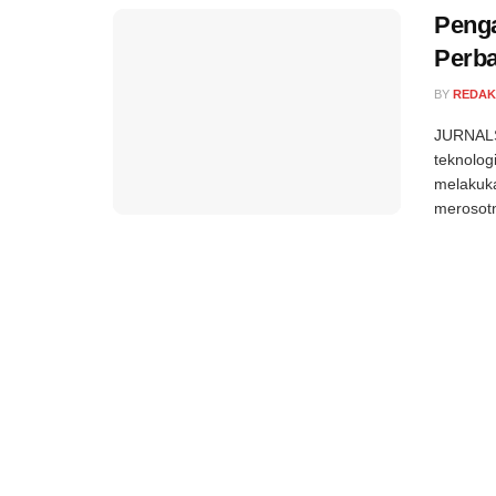
Penga
Perb
BY
REDAK
JURNALS
teknologi
melakuka
merosotn