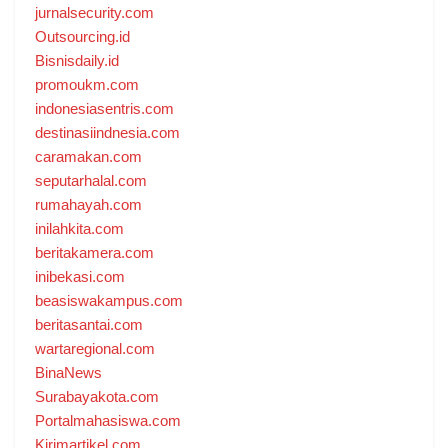
jurnalsecurity.com
Outsourcing.id
Bisnisdaily.id
promoukm.com
indonesiasentris.com
destinasiindnesia.com
caramakan.com
seputarhalal.com
rumahayah.com
inilahkita.com
beritakamera.com
inibekasi.com
beasiswakampus.com
beritasantai.com
wartaregional.com
BinaNews
Surabayakota.com
Portalmahasiswa.com
Kirimartikel.com