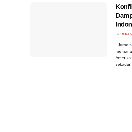
Konfl
Damp
Indon
BY
REDAK
Jurnalse
memanas 
Amerika 
sekadar k