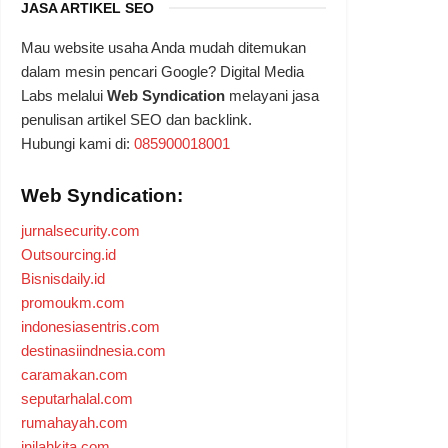
JASA ARTIKEL SEO
Mau website usaha Anda mudah ditemukan
dalam mesin pencari Google? Digital Media
Labs melalui
Web Syndication
melayani jasa
penulisan artikel SEO dan backlink.
Hubungi kami di:
085900018001
Web Syndication:
jurnalsecurity.com
Outsourcing.id
Bisnisdaily.id
promoukm.com
indonesiasentris.com
destinasiindnesia.com
caramakan.com
seputarhalal.com
rumahayah.com
inilahkita.com