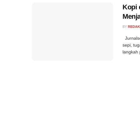
Kopi 
Menj
BY
REDAK
Jurnalse
sepi, tu
langkah 