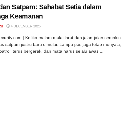
dan Satpam: Sahabat Setia dalam
aga Keamanan
SI
4 DECEMBER 2025
curity.com | Ketika malam mulai larut dan jalan-jalan semakin
gas satpam justru baru dimulai. Lampu pos jaga tetap menyala,
patroli terus bergerak, dan mata harus selalu awas ...