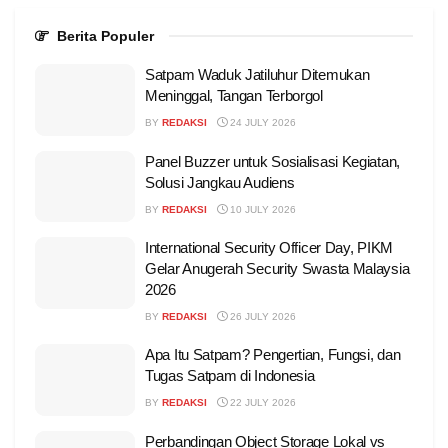
Berita Populer
Satpam Waduk Jatiluhur Ditemukan
Meninggal, Tangan Terborgol
BY
REDAKSI
24 JULY 2026
Panel Buzzer untuk Sosialisasi Kegiatan,
Solusi Jangkau Audiens
BY
REDAKSI
10 JULY 2026
International Security Officer Day, PIKM
Gelar Anugerah Security Swasta Malaysia
2026
BY
REDAKSI
26 JULY 2026
Apa Itu Satpam? Pengertian, Fungsi, dan
Tugas Satpam di Indonesia
BY
REDAKSI
22 JULY 2026
Perbandingan Object Storage Lokal vs