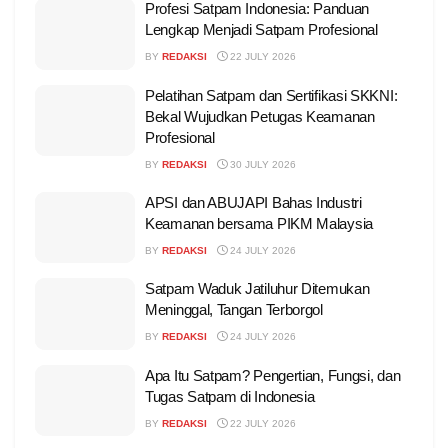
Profesi Satpam Indonesia: Panduan
Lengkap Menjadi Satpam Profesional
BY
REDAKSI
22 JULY 2026
Pelatihan Satpam dan Sertifikasi SKKNI:
Bekal Wujudkan Petugas Keamanan
Profesional
BY
REDAKSI
30 JULY 2026
APSI dan ABUJAPI Bahas Industri
Keamanan bersama PIKM Malaysia
BY
REDAKSI
24 JULY 2026
Satpam Waduk Jatiluhur Ditemukan
Meninggal, Tangan Terborgol
BY
REDAKSI
24 JULY 2026
Apa Itu Satpam? Pengertian, Fungsi, dan
Tugas Satpam di Indonesia
BY
REDAKSI
22 JULY 2026