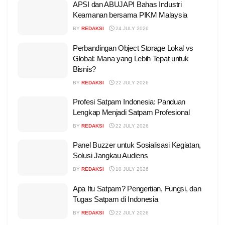
APSI dan ABUJAPI Bahas Industri
Keamanan bersama PIKM Malaysia
BY
REDAKSI
24 JULY 2026
Perbandingan Object Storage Lokal vs
Global: Mana yang Lebih Tepat untuk
Bisnis?
BY
REDAKSI
22 JULY 2026
Profesi Satpam Indonesia: Panduan
Lengkap Menjadi Satpam Profesional
BY
REDAKSI
22 JULY 2026
Panel Buzzer untuk Sosialisasi Kegiatan,
Solusi Jangkau Audiens
BY
REDAKSI
10 JULY 2026
Apa Itu Satpam? Pengertian, Fungsi, dan
Tugas Satpam di Indonesia
BY
REDAKSI
22 JULY 2026