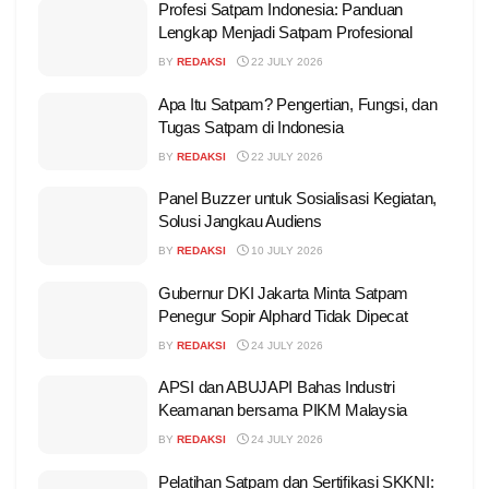
Profesi Satpam Indonesia: Panduan
Lengkap Menjadi Satpam Profesional
BY
REDAKSI
22 JULY 2026
Apa Itu Satpam? Pengertian, Fungsi, dan
Tugas Satpam di Indonesia
BY
REDAKSI
22 JULY 2026
Panel Buzzer untuk Sosialisasi Kegiatan,
Solusi Jangkau Audiens
BY
REDAKSI
10 JULY 2026
Gubernur DKI Jakarta Minta Satpam
Penegur Sopir Alphard Tidak Dipecat
BY
REDAKSI
24 JULY 2026
APSI dan ABUJAPI Bahas Industri
Keamanan bersama PIKM Malaysia
BY
REDAKSI
24 JULY 2026
Pelatihan Satpam dan Sertifikasi SKKNI: