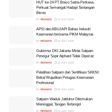
HUT ke-24 PT Bravo Satria Perkasa,
Perkuat Semangat Hadapi Tantangan
Bisnis
BY
REDAKSI
13 JULY 2026
APSI dan ABUJAPI Bahas Industri
Keamanan bersama PIKM Malaysia
BY
REDAKSI
24 JULY 2026
Gubernur DKI Jakarta Minta Satpam
Penegur Sopir Alphard Tidak Dipecat
BY
REDAKSI
24 JULY 2026
Pelatihan Satpam dan Sertifikasi SKKNI:
Bekal Wujudkan Petugas Keamanan
Profesional
BY
REDAKSI
30 JULY 2026
Satpam Waduk Jatiluhur Ditemukan
Meninggal, Tangan Terborgol
BY
REDAKSI
24 JULY 2026