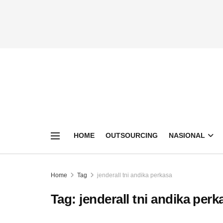
HOME
OUTSOURCING
NASIONAL
Home
Tag
jenderall tni andika perkasa
Tag:
jenderall tni andika perk