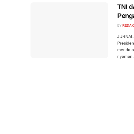
TNI d
Peng
BY
REDAK
JURNALSE
Presiden
mendatan
nyaman, 