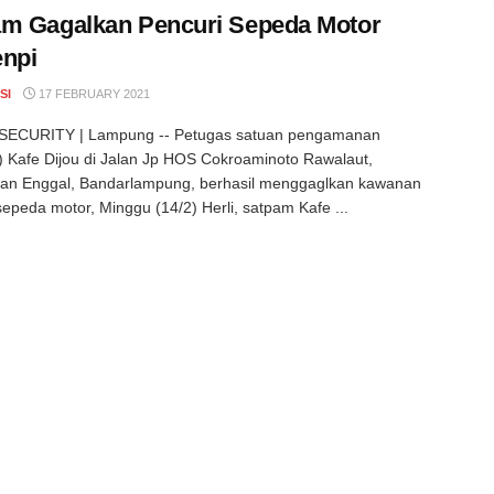
m Gagalkan Pencuri Sepeda Motor
npi
SI
17 FEBRUARY 2021
ECURITY | Lampung -- Petugas satuan pengamanan
 Kafe Dijou di Jalan Jp HOS Cokroaminoto Rawalaut,
an Enggal, Bandarlampung, berhasil menggaglkan kawanan
sepeda motor, Minggu (14/2) Herli, satpam Kafe ...