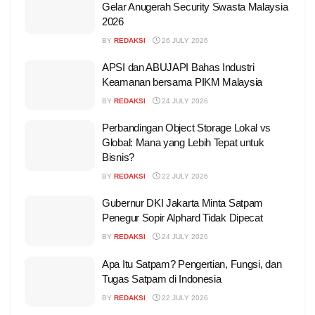
Gelar Anugerah Security Swasta Malaysia
2026
BY
REDAKSI
26 JULY 2026
APSI dan ABUJAPI Bahas Industri
Keamanan bersama PIKM Malaysia
BY
REDAKSI
24 JULY 2026
Perbandingan Object Storage Lokal vs
Global: Mana yang Lebih Tepat untuk
Bisnis?
BY
REDAKSI
22 JULY 2026
Gubernur DKI Jakarta Minta Satpam
Penegur Sopir Alphard Tidak Dipecat
BY
REDAKSI
24 JULY 2026
Apa Itu Satpam? Pengertian, Fungsi, dan
Tugas Satpam di Indonesia
BY
REDAKSI
22 JULY 2026