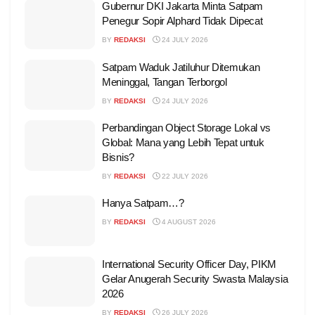
Gubernur DKI Jakarta Minta Satpam
Penegur Sopir Alphard Tidak Dipecat
BY
REDAKSI
24 JULY 2026
Satpam Waduk Jatiluhur Ditemukan
Meninggal, Tangan Terborgol
BY
REDAKSI
24 JULY 2026
Perbandingan Object Storage Lokal vs
Global: Mana yang Lebih Tepat untuk
Bisnis?
BY
REDAKSI
22 JULY 2026
Hanya Satpam…?
BY
REDAKSI
4 AUGUST 2026
International Security Officer Day, PIKM
Gelar Anugerah Security Swasta Malaysia
2026
BY
REDAKSI
26 JULY 2026