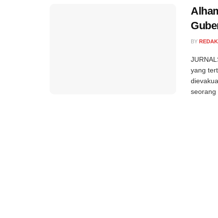
Alham
Guber
BY
REDAK
JURNALS
yang ter
dievaku
seorang 