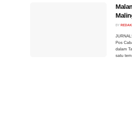
Malam
Malin
BY
REDAK
JURNALS
Pos Caba
dalam Ta
satu tem