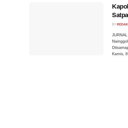
Kapol
Satp
BY
REDAK
JURNAL S
Nainggo
Ditsamap
Kamis, 8