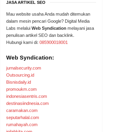
JASA ARTIKEL SEO
Mau website usaha Anda mudah ditemukan
dalam mesin pencari Google? Digital Media
Labs melalui
Web Syndication
melayani jasa
penulisan artikel SEO dan backlink.
Hubungi kami di:
085900018001
Web Syndication:
jurnalsecurity.com
Outsourcing.id
Bisnisdaily.id
promoukm.com
indonesiasentris.com
destinasiindnesia.com
caramakan.com
seputarhalal.com
rumahayah.com
inilahkita.com