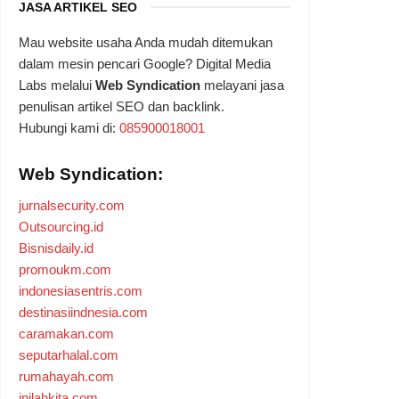
JASA ARTIKEL SEO
Mau website usaha Anda mudah ditemukan
dalam mesin pencari Google? Digital Media
Labs melalui
Web Syndication
melayani jasa
penulisan artikel SEO dan backlink.
Hubungi kami di:
085900018001
Web Syndication:
jurnalsecurity.com
Outsourcing.id
Bisnisdaily.id
promoukm.com
indonesiasentris.com
destinasiindnesia.com
caramakan.com
seputarhalal.com
rumahayah.com
inilahkita.com