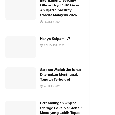
International Security
Officer Day, PIKM Gelar
Anugerah Security
Swasta Malaysia 2026
26 JULY 2026
Hanya Satpam…?
4 AUGUST 2026
Satpam Waduk Jatiluhur
Ditemukan Meninggal,
Tangan Terborgol
24 JULY 2026
Perbandingan Object
Storage Lokal vs Global:
Mana yang Lebih Tepat