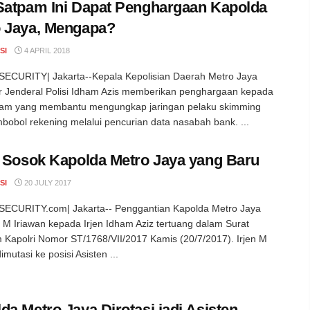
Satpam Ini Dapat Penghargaan Kapolda
 Jaya, Mengapa?
SI
4 APRIL 2018
ECURITY| Jakarta--Kepala Kepolisian Daerah Metro Jaya
r Jenderal Polisi Idham Azis memberikan penghargaan kepada
tpam yang membantu mengungkap jaringan pelaku skimming
bobol rekening melalui pencurian data nasabah bank. ...
h Sosok Kapolda Metro Jaya yang Baru
SI
20 JULY 2017
ECURITY.com| Jakarta-- Penggantian Kapolda Metro Jaya
en M Iriawan kepada Irjen Idham Aziz tertuang dalam Surat
 Kapolri Nomor ST/1768/VII/2017 Kamis (20/7/2017). Irjen M
imutasi ke posisi Asisten ...
da Metro Jaya Dirotasi jadi Asisten