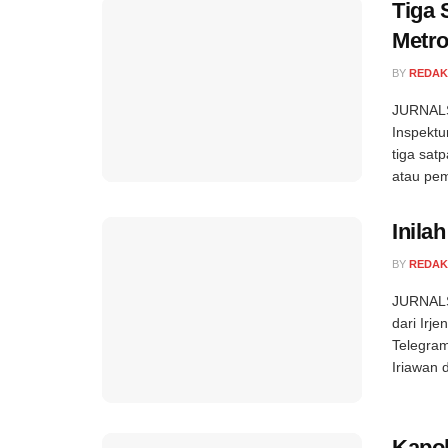
Tiga 
Metro
BY
REDAK
JURNALS
Inspektu
tiga sa
atau pem
Inila
BY
REDAK
JURNALS
dari Irj
Telegram
Iriawan d
Kapol