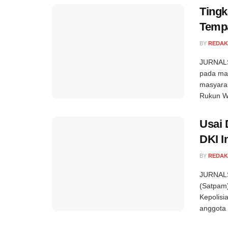
Tingk
Tempa
BY
REDAK
JURNALS
pada mas
masyarak
Rukun Wa
Usai 
DKI I
BY
REDAK
JURNALS
(Satpam)
Kepolisi
anggota P