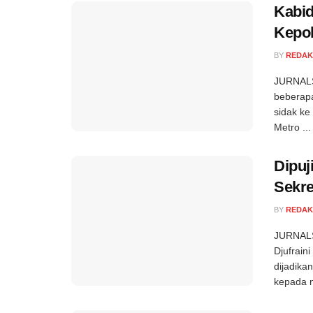
Kabid
Kepol
BY
REDAK
JURNALSE
beberapa
sidak ke
Metro ...
Dipuj
Sekre
BY
REDAK
JURNALSE
Djufrain
dijadika
kepada n