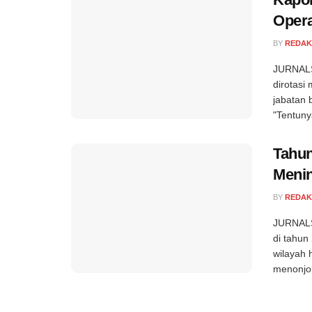
Opera
BY
REDAK
JURNALS
dirotasi
jabatan 
"Tentuny
Tahun
Meni
BY
REDAK
JURNALS
di tahun
wilayah 
menonjol