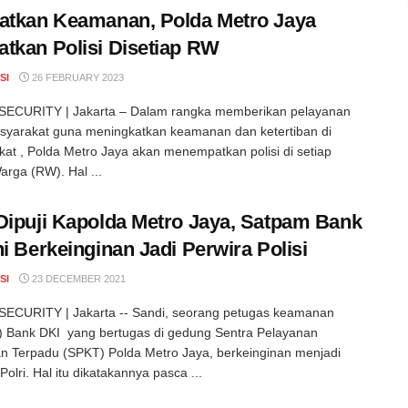
atkan Keamanan, Polda Metro Jaya
tkan Polisi Disetiap RW
SI
26 FEBRUARY 2023
ECURITY | Jakarta – Dalam rangka memberikan pelayanan
yarakat guna meningkatkan keamanan dan ketertiban di
at , Polda Metro Jaya akan menempatkan polisi di setiap
rga (RW). Hal ...
Dipuji Kapolda Metro Jaya, Satpam Bank
ni Berkeinginan Jadi Perwira Polisi
SI
23 DECEMBER 2021
ECURITY | Jakarta -- Sandi, seorang petugas keamanan
 Bank DKI yang bertugas di gedung Sentra Pelayanan
an Terpadu (SPKT) Polda Metro Jaya, berkeinginan menjadi
olri. Hal itu dikatakannya pasca ...