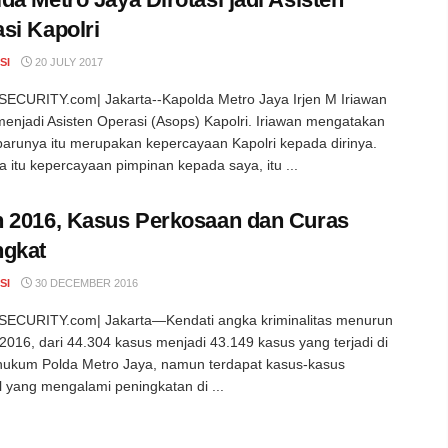
si Kapolri
SI
20 JULY 2017
ECURITY.com| Jakarta--Kapolda Metro Jaya Irjen M Iriawan
 menjadi Asisten Operasi (Asops) Kapolri. Iriawan mengatakan
barunya itu merupakan kepercayaan Kapolri kepada dirinya.
a itu kepercayaan pimpinan kepada saya, itu ...
 2016, Kasus Perkosaan dan Curas
ngkat
SI
30 DECEMBER 2016
ECURITY.com| Jakarta—Kendati angka kriminalitas menurun
 2016, dari 44.304 kasus menjadi 43.149 kasus yang terjadi di
hukum Polda Metro Jaya, namun terdapat kasus-kasus
 yang mengalami peningkatan di ...