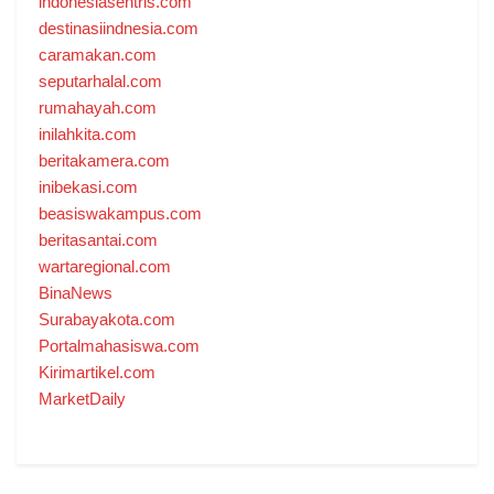
indonesiasentris.com
destinasiindnesia.com
caramakan.com
seputarhalal.com
rumahayah.com
inilahkita.com
beritakamera.com
inibekasi.com
beasiswakampus.com
beritasantai.com
wartaregional.com
BinaNews
Surabayakota.com
Portalmahasiswa.com
Kirimartikel.com
MarketDaily