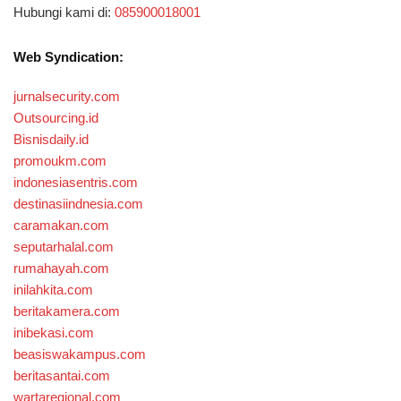
Hubungi kami di:
085900018001
Web Syndication:
jurnalsecurity.com
Outsourcing.id
Bisnisdaily.id
promoukm.com
indonesiasentris.com
destinasiindnesia.com
caramakan.com
seputarhalal.com
rumahayah.com
inilahkita.com
beritakamera.com
inibekasi.com
beasiswakampus.com
beritasantai.com
wartaregional.com