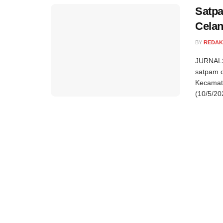
Satpa
Cela
BY
REDAK
JURNALS
satpam d
Kecamata
(10/5/20