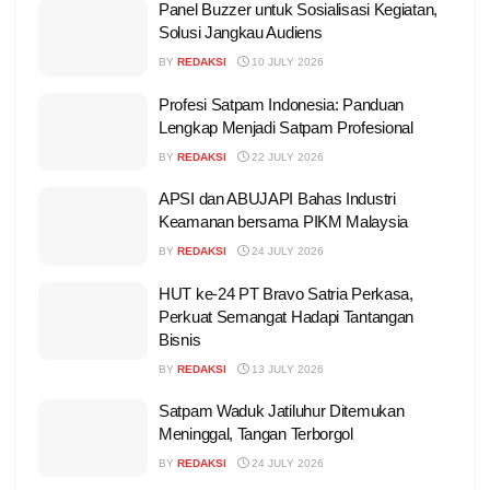
Panel Buzzer untuk Sosialisasi Kegiatan,
Solusi Jangkau Audiens
BY
REDAKSI
10 JULY 2026
Profesi Satpam Indonesia: Panduan
Lengkap Menjadi Satpam Profesional
BY
REDAKSI
22 JULY 2026
APSI dan ABUJAPI Bahas Industri
Keamanan bersama PIKM Malaysia
BY
REDAKSI
24 JULY 2026
HUT ke-24 PT Bravo Satria Perkasa,
Perkuat Semangat Hadapi Tantangan
Bisnis
BY
REDAKSI
13 JULY 2026
Satpam Waduk Jatiluhur Ditemukan
Meninggal, Tangan Terborgol
BY
REDAKSI
24 JULY 2026