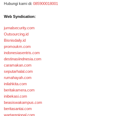
Hubungi kami di:
085900018001
Web Syndication:
jurnalsecurity.com
Outsourcing.id
Bisnisdaily.id
promoukm.com
indonesiasentris.com
destinasiindnesia.com
caramakan.com
seputarhalal.com
rumahayah.com
inilahkita.com
beritakamera.com
inibekasi.com
beasiswakampus.com
beritasantai.com
wartaregional.com