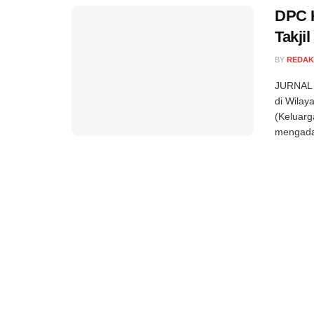
DPC K
Takjil
BY
REDAK
JURNAL S
di Wilay
(Keluarg
mengadak