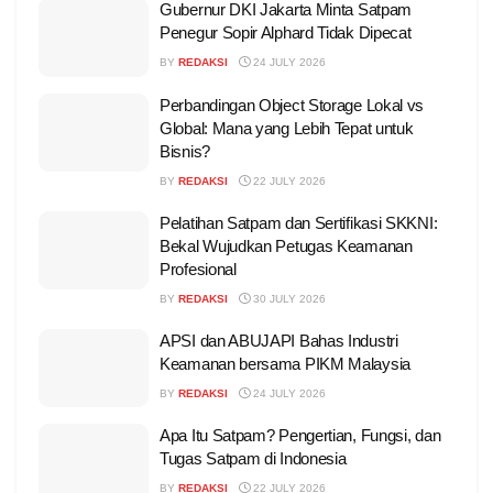
Gubernur DKI Jakarta Minta Satpam
Penegur Sopir Alphard Tidak Dipecat
BY
REDAKSI
24 JULY 2026
Perbandingan Object Storage Lokal vs
Global: Mana yang Lebih Tepat untuk
Bisnis?
BY
REDAKSI
22 JULY 2026
Pelatihan Satpam dan Sertifikasi SKKNI:
Bekal Wujudkan Petugas Keamanan
Profesional
BY
REDAKSI
30 JULY 2026
APSI dan ABUJAPI Bahas Industri
Keamanan bersama PIKM Malaysia
BY
REDAKSI
24 JULY 2026
Apa Itu Satpam? Pengertian, Fungsi, dan
Tugas Satpam di Indonesia
BY
REDAKSI
22 JULY 2026