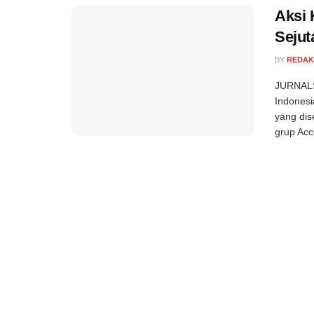
Aksi 
Seju
BY
REDAK
JURNALS
Indonesi
yang dis
grup Acc