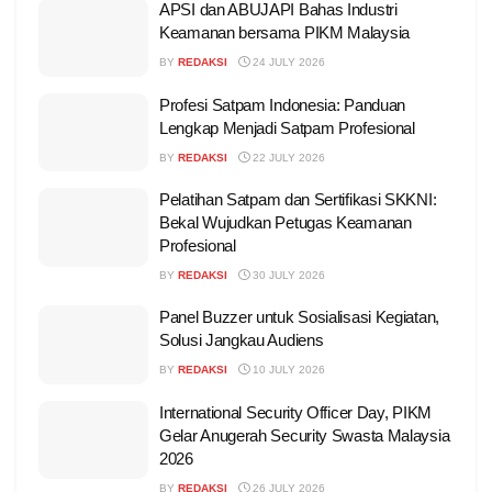
APSI dan ABUJAPI Bahas Industri
Keamanan bersama PIKM Malaysia
BY
REDAKSI
24 JULY 2026
Profesi Satpam Indonesia: Panduan
Lengkap Menjadi Satpam Profesional
BY
REDAKSI
22 JULY 2026
Pelatihan Satpam dan Sertifikasi SKKNI:
Bekal Wujudkan Petugas Keamanan
Profesional
BY
REDAKSI
30 JULY 2026
Panel Buzzer untuk Sosialisasi Kegiatan,
Solusi Jangkau Audiens
BY
REDAKSI
10 JULY 2026
International Security Officer Day, PIKM
Gelar Anugerah Security Swasta Malaysia
2026
BY
REDAKSI
26 JULY 2026