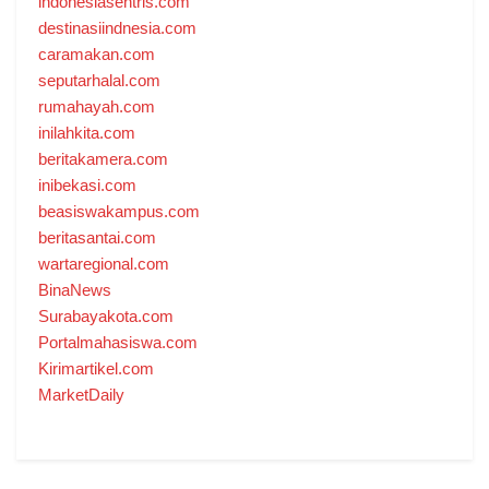
indonesiasentris.com
destinasiindnesia.com
caramakan.com
seputarhalal.com
rumahayah.com
inilahkita.com
beritakamera.com
inibekasi.com
beasiswakampus.com
beritasantai.com
wartaregional.com
BinaNews
Surabayakota.com
Portalmahasiswa.com
Kirimartikel.com
MarketDaily