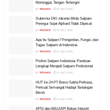
Meninggal, Tangan Terborgol
BY
REDAKSI
24 JULY 2026
Gubernur DKI Jakarta Minta Satpam
Penegur Sopir Alphard Tidak Dipecat
BY
REDAKSI
24 JULY 2026
Apa Itu Satpam? Pengertian, Fungsi, dan
Tugas Satpam di Indonesia
BY
REDAKSI
22 JULY 2026
Profesi Satpam Indonesia: Panduan
Lengkap Menjadi Satpam Profesional
BY
REDAKSI
22 JULY 2026
HUT ke-24 PT Bravo Satria Perkasa,
Perkuat Semangat Hadapi Tantangan
Bisnis
BY
REDAKSI
13 JULY 2026
APSI dan ABUJAPI Bahas Industri