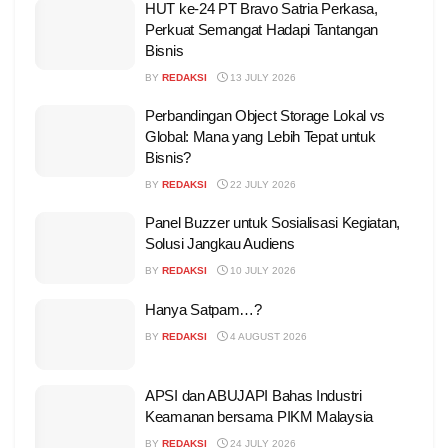
HUT ke-24 PT Bravo Satria Perkasa,
Perkuat Semangat Hadapi Tantangan
Bisnis
BY
REDAKSI
13 JULY 2026
Perbandingan Object Storage Lokal vs
Global: Mana yang Lebih Tepat untuk
Bisnis?
BY
REDAKSI
22 JULY 2026
Panel Buzzer untuk Sosialisasi Kegiatan,
Solusi Jangkau Audiens
BY
REDAKSI
10 JULY 2026
Hanya Satpam…?
BY
REDAKSI
4 AUGUST 2026
APSI dan ABUJAPI Bahas Industri
Keamanan bersama PIKM Malaysia
BY
REDAKSI
24 JULY 2026