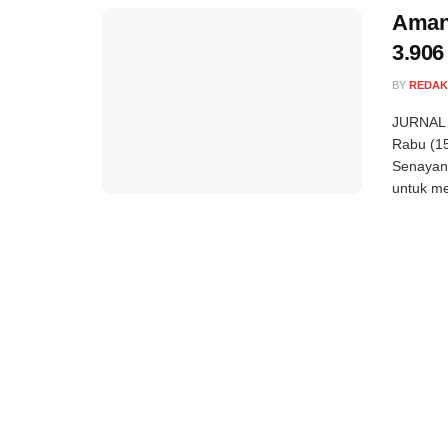
Amank
3.906
BY
REDAK
JURNAL S
Rabu (15
Senayan,
untuk me