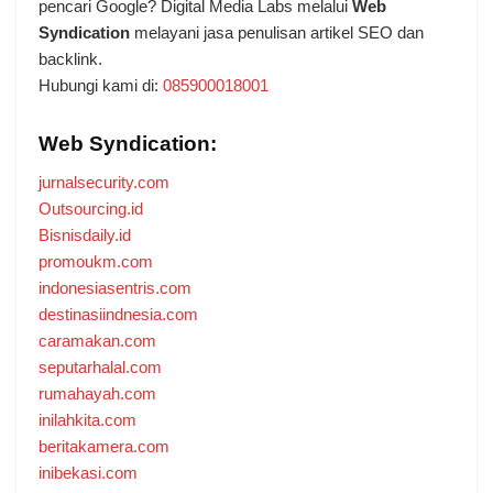
pencari Google? Digital Media Labs melalui
Web
Syndication
melayani jasa penulisan artikel SEO dan
backlink.
Hubungi kami di:
085900018001
Web Syndication:
jurnalsecurity.com
Outsourcing.id
Bisnisdaily.id
promoukm.com
indonesiasentris.com
destinasiindnesia.com
caramakan.com
seputarhalal.com
rumahayah.com
inilahkita.com
beritakamera.com
inibekasi.com