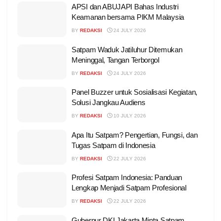
APSI dan ABUJAPI Bahas Industri
Keamanan bersama PIKM Malaysia
BY
REDAKSI
24 JULY 2026
Satpam Waduk Jatiluhur Ditemukan
Meninggal, Tangan Terborgol
BY
REDAKSI
24 JULY 2026
Panel Buzzer untuk Sosialisasi Kegiatan,
Solusi Jangkau Audiens
BY
REDAKSI
10 JULY 2026
Apa Itu Satpam? Pengertian, Fungsi, dan
Tugas Satpam di Indonesia
BY
REDAKSI
22 JULY 2026
Profesi Satpam Indonesia: Panduan
Lengkap Menjadi Satpam Profesional
BY
REDAKSI
22 JULY 2026
Gubernur DKI Jakarta Minta Satpam