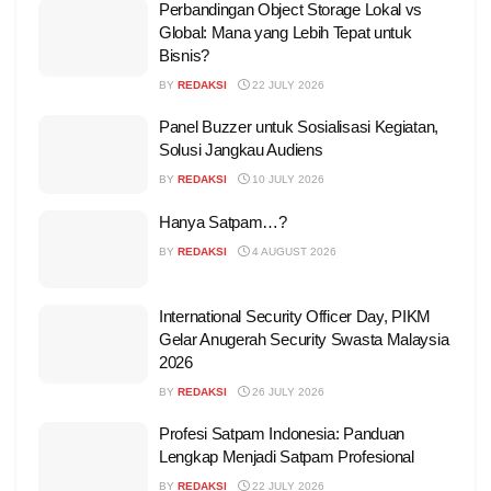
Perbandingan Object Storage Lokal vs
Global: Mana yang Lebih Tepat untuk
Bisnis?
BY
REDAKSI
22 JULY 2026
Panel Buzzer untuk Sosialisasi Kegiatan,
Solusi Jangkau Audiens
BY
REDAKSI
10 JULY 2026
Hanya Satpam…?
BY
REDAKSI
4 AUGUST 2026
International Security Officer Day, PIKM
Gelar Anugerah Security Swasta Malaysia
2026
BY
REDAKSI
26 JULY 2026
Profesi Satpam Indonesia: Panduan
Lengkap Menjadi Satpam Profesional
BY
REDAKSI
22 JULY 2026