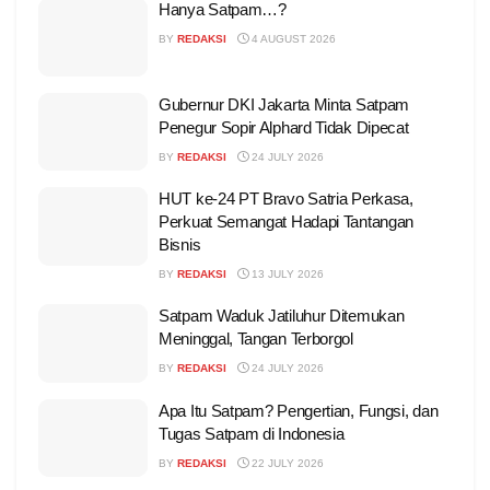
Hanya Satpam…?
BY
REDAKSI
4 AUGUST 2026
Gubernur DKI Jakarta Minta Satpam
Penegur Sopir Alphard Tidak Dipecat
BY
REDAKSI
24 JULY 2026
HUT ke-24 PT Bravo Satria Perkasa,
Perkuat Semangat Hadapi Tantangan
Bisnis
BY
REDAKSI
13 JULY 2026
Satpam Waduk Jatiluhur Ditemukan
Meninggal, Tangan Terborgol
BY
REDAKSI
24 JULY 2026
Apa Itu Satpam? Pengertian, Fungsi, dan
Tugas Satpam di Indonesia
BY
REDAKSI
22 JULY 2026