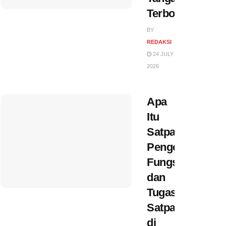
Terborgol
BY
REDAKSI
24 JULY
2026
Apa
Itu
Satpam?
Pengertian,
Fungsi,
dan
Tugas
Satpam
di