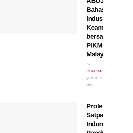
ABUJAPI
Bahas
Industri
Keamanan
bersama
PIKM
Malaysia
BY
REDAKSI
24 JULY
2026
Profesi
Satpam
Indonesia:
Panduan