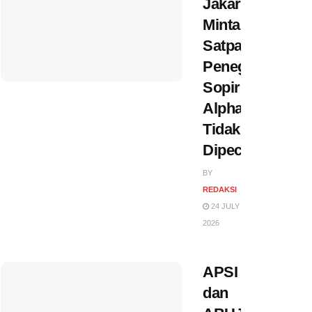
Jakarta
Minta
Satpam
Penegur
Sopir
Alphard
Tidak
Dipecat
BY
REDAKSI
24 JULY
2026
APSI
dan