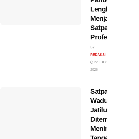
Lengkap
Menjadi
Satpam
Profesional
BY
REDAKSI
22 JULY
2026
Satpam
Waduk
Jatiluhur
Ditemukan
Meninggal,
Tangan