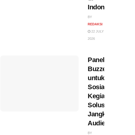
Indonesia
BY
REDAKSI
22 JULY
2026
Panel
Buzzer
untuk
Sosialisasi
Kegiatan,
Solusi
Jangkau
Audiens
BY