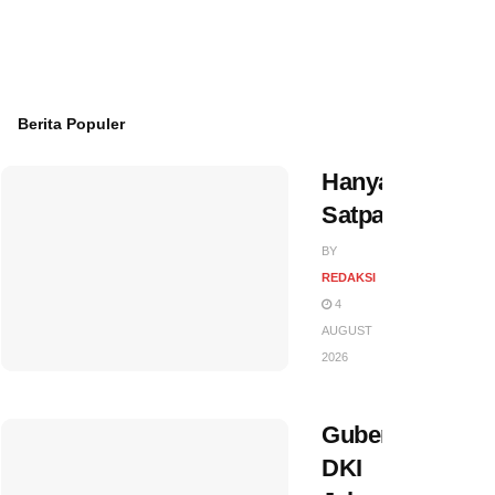
Berita Populer
Hanya
Satpam…?
BY
REDAKSI
4
AUGUST
2026
Gubernur
DKI