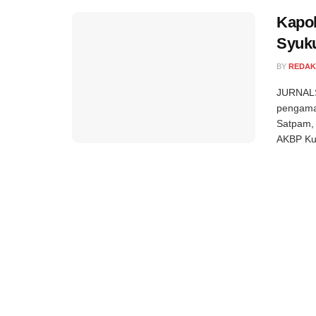
Kapol
Syuk
BY
REDAK
JURNALSE
pengama
Satpam, 
AKBP Kur