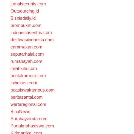
jurnalsecurity.com
Outsourcing.id
Bisnisdaily.id
promoukm.com
indonesiasentris.com
destinasiindnesia.com
caramakan.com
seputarhalal.com
rumahayah.com
inilahkita.com
beritakamera.com
inibekasi.com
beasiswakampus.com
beritasantai.com
wartaregional.com
BinaNews
Surabayakota.com
Portalmahasiswa.com
Kirimartikel.com