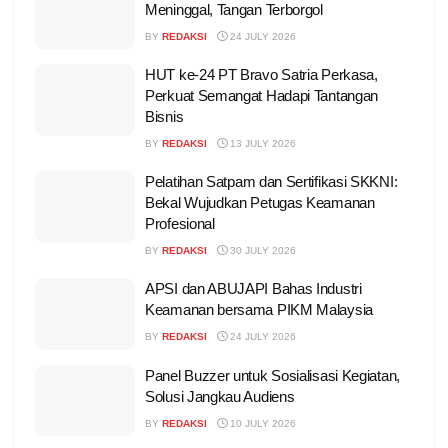
Meninggal, Tangan Terborgol
BY
REDAKSI
24 JULY 2026
HUT ke-24 PT Bravo Satria Perkasa,
Perkuat Semangat Hadapi Tantangan
Bisnis
BY
REDAKSI
13 JULY 2026
Pelatihan Satpam dan Sertifikasi SKKNI:
Bekal Wujudkan Petugas Keamanan
Profesional
BY
REDAKSI
30 JULY 2026
APSI dan ABUJAPI Bahas Industri
Keamanan bersama PIKM Malaysia
BY
REDAKSI
24 JULY 2026
Panel Buzzer untuk Sosialisasi Kegiatan,
Solusi Jangkau Audiens
BY
REDAKSI
10 JULY 2026