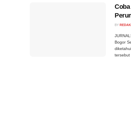
Coba
Perum
BY
REDAK
JURNALS
Bogor Se
diketahu
tersebut 