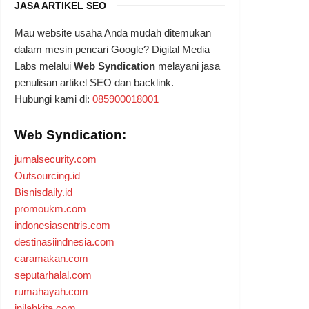
JASA ARTIKEL SEO
Mau website usaha Anda mudah ditemukan
dalam mesin pencari Google? Digital Media
Labs melalui
Web Syndication
melayani jasa
penulisan artikel SEO dan backlink.
Hubungi kami di:
085900018001
Web Syndication:
jurnalsecurity.com
Outsourcing.id
Bisnisdaily.id
promoukm.com
indonesiasentris.com
destinasiindnesia.com
caramakan.com
seputarhalal.com
rumahayah.com
inilahkita.com