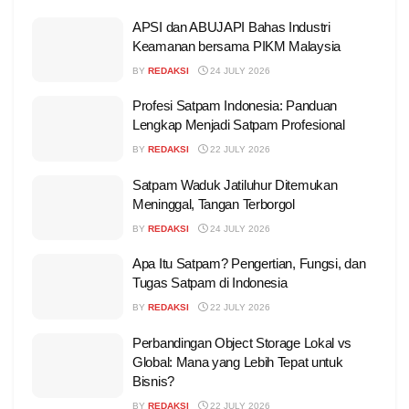
APSI dan ABUJAPI Bahas Industri
Keamanan bersama PIKM Malaysia
BY
REDAKSI
24 JULY 2026
Profesi Satpam Indonesia: Panduan
Lengkap Menjadi Satpam Profesional
BY
REDAKSI
22 JULY 2026
Satpam Waduk Jatiluhur Ditemukan
Meninggal, Tangan Terborgol
BY
REDAKSI
24 JULY 2026
Apa Itu Satpam? Pengertian, Fungsi, dan
Tugas Satpam di Indonesia
BY
REDAKSI
22 JULY 2026
Perbandingan Object Storage Lokal vs
Global: Mana yang Lebih Tepat untuk
Bisnis?
BY
REDAKSI
22 JULY 2026