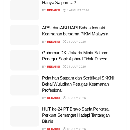
Hanya Satpam…?
BY
REDAKSI
4 AUGUST 2026
APSI dan ABUJAPI Bahas Industri
Keamanan bersama PIKM Malaysia
BY
REDAKSI
24 JULY 2026
Gubernur DKI Jakarta Minta Satpam
Penegur Sopir Alphard Tidak Dipecat
BY
REDAKSI
24 JULY 2026
Pelatihan Satpam dan Sertifikasi SKKNI:
Bekal Wujudkan Petugas Keamanan
Profesional
BY
REDAKSI
30 JULY 2026
HUT ke-24 PT Bravo Satria Perkasa,
Perkuat Semangat Hadapi Tantangan
Bisnis
BY
REDAKSI
13 JULY 2026